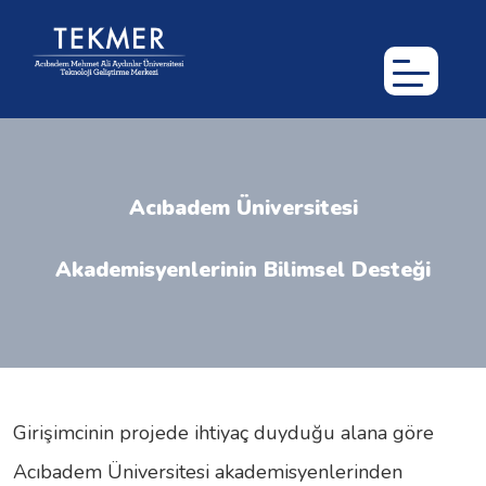
Skip
to
M
main
n
content
Acıbadem Üniversitesi
Akademisyenlerinin Bilimsel Desteği
Girişimcinin projede ihtiyaç duyduğu alana göre
Acıbadem Üniversitesi akademisyenlerinden